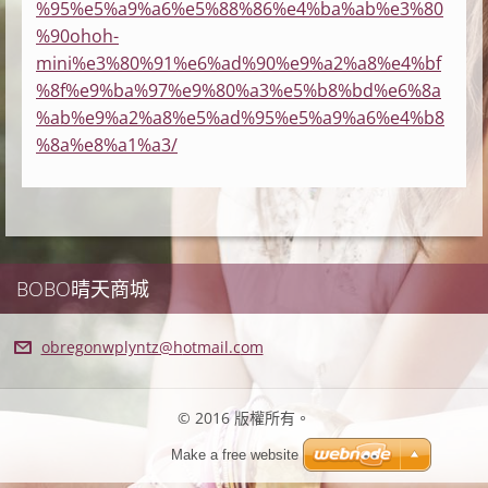
%95%e5%a9%a6%e5%88%86%e4%ba%ab%e3%80
%90ohoh-
mini%e3%80%91%e6%ad%90%e9%a2%a8%e4%bf
%8f%e9%ba%97%e9%80%a3%e5%b8%bd%e6%8a
%ab%e9%a2%a8%e5%ad%95%e5%a9%a6%e4%b8
%8a%e8%a1%a3/
BOBO晴天商城
obregonw
plyntz@h
otmail.c
om
© 2016 版權所有。
Make a free website